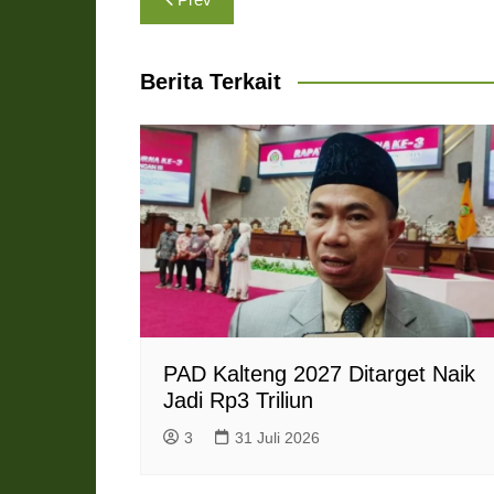
s
b
g
e
t
l
pos
A
o
r
n
F
p
o
a
g
r
Berita Terkait
p
k
m
e
i
r
e
n
d
l
y
PAD Kalteng 2027 Ditarget Naik
Jadi Rp3 Triliun
3
31 Juli 2026