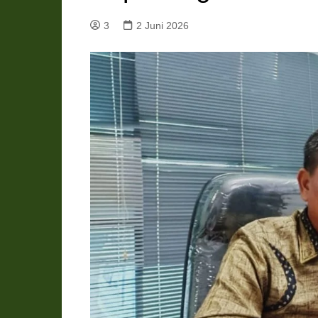
Pemkab Katingan
DPRD Katingan
3
2 Juni 2026
Pemkab Kobar
DPRD Kotawaringin Bar
Pemkab Kotim
DPRD Kotawaringin Ti
Pemkab Lamandau
DPRD Lamandau
Pemkab Murung Raya
DPRD Murung Raya
Pemkab Pulang Pisau
DPRD Pulang Pisau
Pemkab Seruyan
DPRD Seruyan
Pemkab Sukamara
DPRD Sukamara