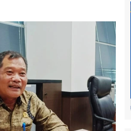
at
mur