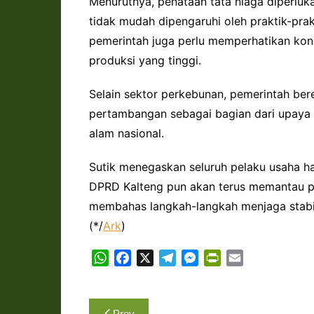
Menurutnya, penataan tata niaga diperluka
tidak mudah dipengaruhi oleh praktik-pra
pemerintah juga perlu memperhatikan kond
produksi yang tinggi.
Selain sektor perkebunan, pemerintah be
pertambangan sebagai bagian dari upay
alam nasional.
Sutik menegaskan seluruh pelaku usaha h
DPRD Kalteng pun akan terus memantau 
membahas langkah-langkah menjaga stabili
(*/
Ark
)
W
F
X
T
M
P
E
h
a
e
e
r
m
a
c
l
s
i
a
Navigasi
t
e
e
s
n
i
Prev