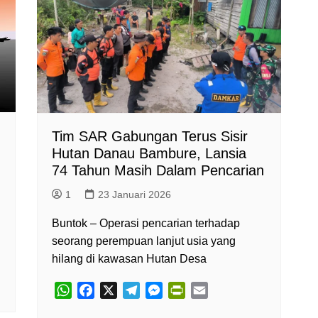
p
o
a
g
r
p
k
m
e
i
r
e
n
d
l
y
Tim SAR Gabungan Terus Sisir
Hutan Danau Bambure, Lansia
74 Tahun Masih Dalam Pencarian
1
23 Januari 2026
Buntok – Operasi pencarian terhadap
seorang perempuan lanjut usia yang
hilang di kawasan Hutan Desa
W
F
X
T
M
P
E
h
a
e
e
r
m