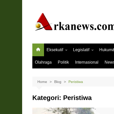
Skip
to
content
Eksekutif
Legislatif
Hukum&
Pemprov Kalteng
DPRD Provinsi Kalteng
Hukum
Olahraga
Politik
Internasional
New
Pemkot Palangka Raya
DPRD Kota Palangka 
Kriminal
Pemkab Barito Selatan
DPRD Barito Selatan
Home
Blog
Peristiwa
Pemkab Barito Timur
DPRD Barito Timur
Pemkab Barito Utara
DPRD Barito Utara
Kategori:
Peristiwa
Pemkab Gunung Mas
DPRD Gunung Mas
Pemkab Kapuas
DPRD Kapuas