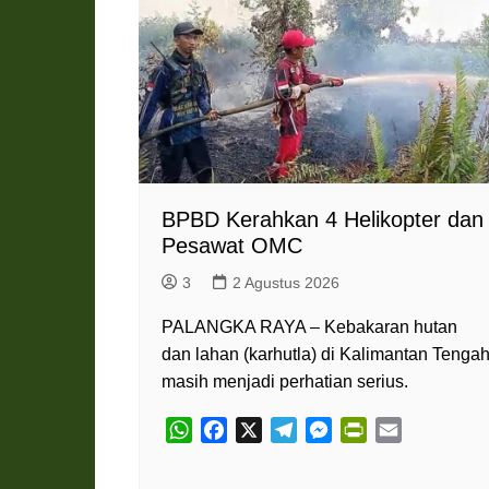
Pemkab Katingan
DPRD Katingan
Pemkab Kobar
DPRD Kotawaringin Bar
Pemkab Kotim
DPRD Kotawaringin Ti
Pemkab Lamandau
DPRD Lamandau
Pemkab Murung Raya
DPRD Murung Raya
Pemkab Pulang Pisau
DPRD Pulang Pisau
BPBD Kerahkan 4 Helikopter dan
Pemkab Seruyan
DPRD Seruyan
Pesawat OMC
Pemkab Sukamara
DPRD Sukamara
3
2 Agustus 2026
PALANGKA RAYA – Kebakaran hutan
dan lahan (karhutla) di Kalimantan Tenga
masih menjadi perhatian serius.
W
F
X
T
M
P
E
h
a
e
e
r
m
a
c
l
s
i
a