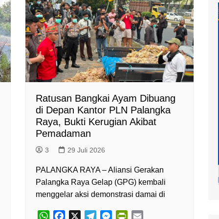
at
mur
Ratusan Bangkai Ayam Dibuang
di Depan Kantor PLN Palangka
Raya, Bukti Kerugian Akibat
Pemadaman
3
29 Juli 2026
h
PALANGKA RAYA – Aliansi Gerakan
Palangka Raya Gelap (GPG) kembali
menggelar aksi demonstrasi damai di
W
F
X
T
M
P
E