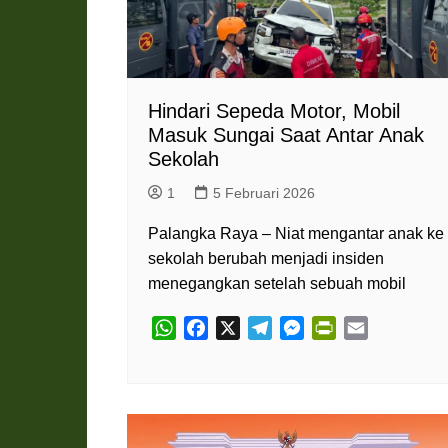
n
d
l
y
Hindari Sepeda Motor, Mobil
Masuk Sungai Saat Antar Anak
Sekolah
1
5 Februari 2026
Palangka Raya – Niat mengantar anak ke
sekolah berubah menjadi insiden
menegangkan setelah sebuah mobil
W
F
X
T
M
P
E
h
a
e
e
r
m
a
c
l
s
i
a
t
e
e
s
n
i
s
b
g
e
t
l
A
o
r
n
F