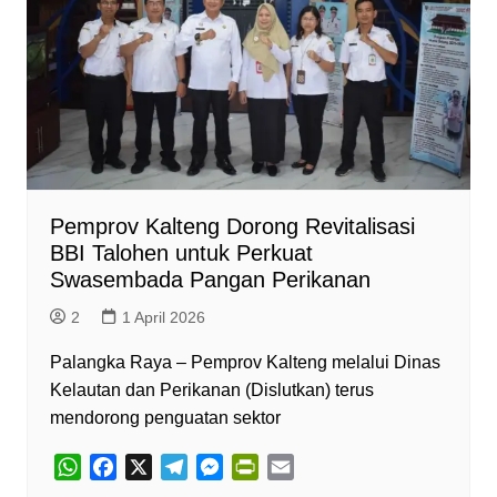
Pemprov Kalteng Dorong Revitalisasi
BBI Talohen untuk Perkuat
Swasembada Pangan Perikanan
2
1 April 2026
Palangka Raya – Pemprov Kalteng melalui Dinas
Kelautan dan Perikanan (Dislutkan) terus
mendorong penguatan sektor
W
F
X
T
M
P
E
h
a
e
e
r
m