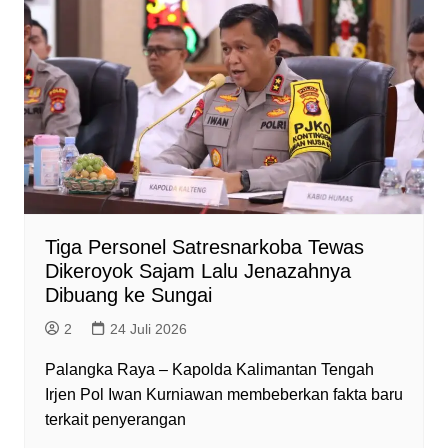
s
b
g
e
t
l
A
o
r
n
F
p
o
a
g
r
p
k
m
e
i
r
e
n
d
l
y
Tiga Personel Satresnarkoba Tewas
Dikeroyok Sajam Lalu Jenazahnya
Dibuang ke Sungai
2
24 Juli 2026
Palangka Raya – Kapolda Kalimantan Tengah
Irjen Pol Iwan Kurniawan membeberkan fakta baru
terkait penyerangan