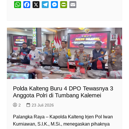
W
F
X
T
M
P
E
h
a
e
e
r
m
a
c
l
s
i
a
t
e
e
s
n
i
s
b
g
e
t
l
A
o
r
n
F
p
o
a
g
r
p
k
m
e
i
r
e
n
d
l
y
Polda Kalteng Buru 4 DPO Tewasnya 3
Anggota Polri di Tumbang Kalemei
2
23 Juli 2026
Palangka Raya – Kapolda Kalteng Irjen Pol Iwan
Kurniawan, S.I.K., M.Si., menegaskan pihaknya