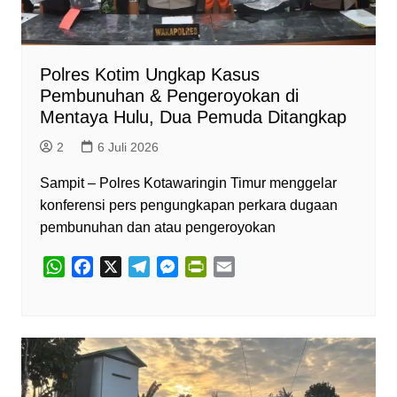
y
Polres Kotim Ungkap Kasus
Pembunuhan & Pengeroyokan di
Mentaya Hulu, Dua Pemuda Ditangkap
2
6 Juli 2026
Sampit – Polres Kotawaringin Timur menggelar
konferensi pers pengungkapan perkara dugaan
pembunuhan dan atau pengeroyokan
W
F
X
T
M
P
E
h
a
e
e
r
m
a
c
l
s
i
a
t
e
e
s
n
i
s
b
g
e
t
l
A
o
r
n
F
p
o
a
g
r