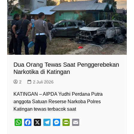
p
k
m
e
i
r
e
n
d
l
y
Dua Orang Tewas Saat Penggerebekan
Narkotika di Katingan
2
2 Juli 2026
KATINGAN – AIPDA Yudhi Perdana Putra
anggota Satuan Reserse Narkoba Polres
Katingan tewas terbacok saat
W
F
X
T
M
P
E
h
a
e
e
r
m