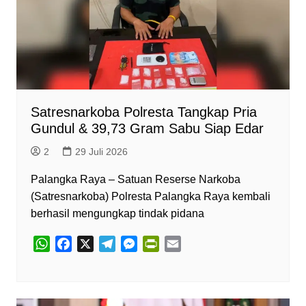
Satresnarkoba Polresta Tangkap Pria
Gundul & 39,73 Gram Sabu Siap Edar
2
29 Juli 2026
Palangka Raya – Satuan Reserse Narkoba
(Satresnarkoba) Polresta Palangka Raya kembali
berhasil mengungkap tindak pidana
W
F
X
T
M
P
E
h
a
e
e
r
m
a
c
l
s
i
a
t
e
e
s
n
i