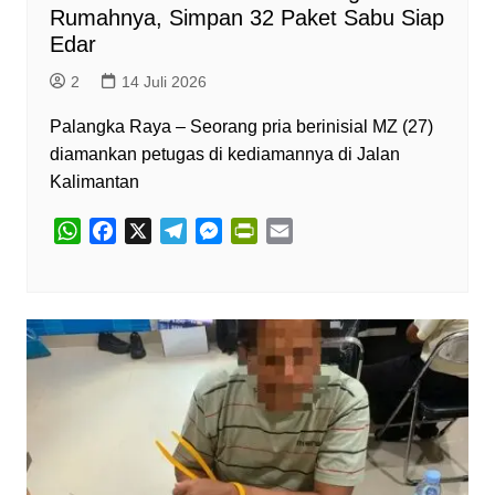
Rumahnya, Simpan 32 Paket Sabu Siap
Edar
2
14 Juli 2026
Palangka Raya – Seorang pria berinisial MZ (27)
diamankan petugas di kediamannya di Jalan
Kalimantan
W
F
X
T
M
P
E
h
a
e
e
r
m
a
c
l
s
i
a
t
e
e
s
n
i
s
b
g
e
t
l
A
o
r
n
F
p
o
a
g
r
p
k
m
e
i
r
e
n