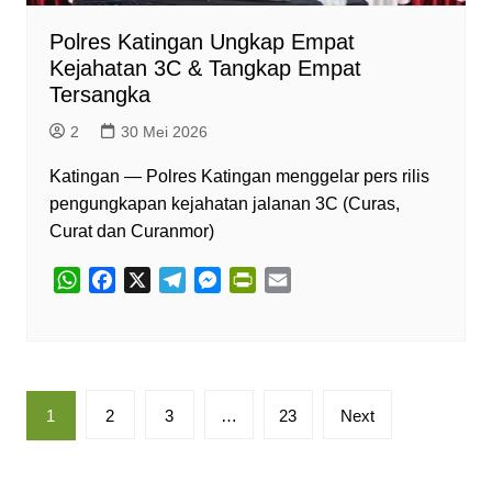
Polres Katingan Ungkap Empat
Kejahatan 3C & Tangkap Empat
Tersangka
2
30 Mei 2026
Katingan — Polres Katingan menggelar pers rilis
pengungkapan kejahatan jalanan 3C (Curas,
Curat dan Curanmor)
W
F
X
T
M
P
E
h
a
e
e
r
m
a
c
l
s
i
a
t
e
e
s
n
i
s
b
g
e
t
l
Paginasi
A
o
r
n
F
1
2
3
…
23
Next
pos
p
o
a
g
r
p
k
m
e
i
r
e