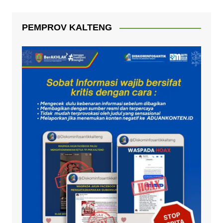
n
d
PEMPROV KALTENG
l
y