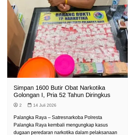
d
l
y
Simpan 1600 Butir Obat Narkotika
Golongan I, Pria 52 Tahun Diringkus
2
14 Juli 2026
Palangka Raya – Satresnarkoba Polresta
Palangka Raya kembali mengungkap kasus
dugaan peredaran narkotika dalam pelaksanaan