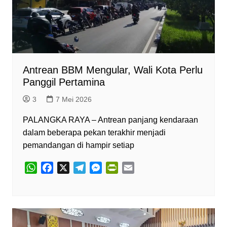
n
d
l
y
Antrean BBM Mengular, Wali Kota Perlu
Panggil Pertamina
3
7 Mei 2026
PALANGKA RAYA – Antrean panjang kendaraan
dalam beberapa pekan terakhir menjadi
pemandangan di hampir setiap
W
F
X
T
M
P
E
h
a
e
e
r
m
a
c
l
s
i
a
t
e
e
s
n
i
s
b
g
e
t
l