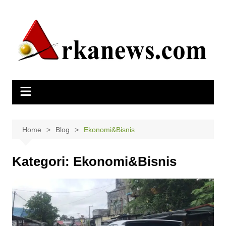
Skip
to
content
Home
Blog
Ekonomi&Bisnis
Kategori:
Ekonomi&Bisnis