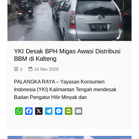
YKI Desak BPH Migas Awasi Distribusi
BBM di Kalteng
3
16 Mei 2026
PALANGKA RAYA – Yayasan Konsumen
Indonesia (YKI) Kalimantan Tengah mendesak
Badan Pengatur Hilir Minyak dan
W
F
X
T
M
P
E
h
a
e
e
r
m
a
c
l
s
i
a
t
e
e
s
n
i