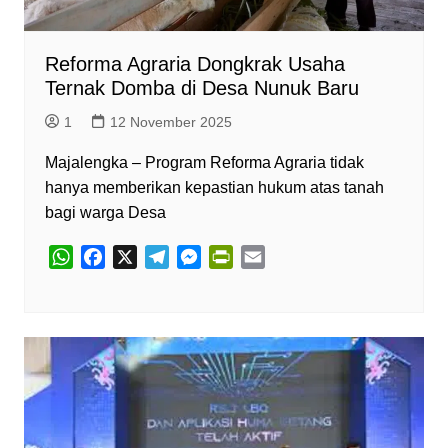
y
Reforma Agraria Dongkrak Usaha
Ternak Domba di Desa Nunuk Baru
1
12 November 2025
Majalengka – Program Reforma Agraria tidak
hanya memberikan kepastian hukum atas tanah
bagi warga Desa
W
F
X
T
M
P
E
h
a
e
e
r
m
a
c
l
s
i
a
t
e
e
s
n
i
s
b
g
e
t
l
A
o
r
n
F
p
o
a
g
r
p
k
m
e
i