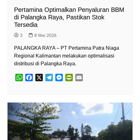
Pertamina Optimalkan Penyaluran BBM
di Palangka Raya, Pastikan Stok
Tersedia
3
8 Mei 2026
PALANGKA RAYA – PT Pertamina Patra Niaga
Regional Kalimantan melakukan optimalisasi
distribusi di Palangka Raya.
W
F
X
T
M
P
E
h
a
e
e
r
m
a
c
l
s
i
a
t
e
e
s
n
i
s
b
g
e
t
l
A
o
r
n
F
p
o
a
g
r
p
k
m
e
i
r
e