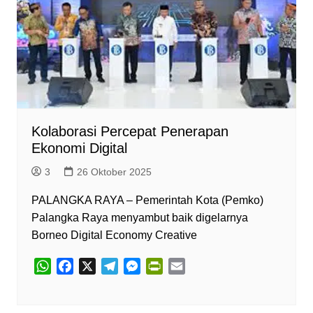
r
e
n
d
l
y
Kolaborasi Percepat Penerapan
Ekonomi Digital
3
26 Oktober 2025
PALANGKA RAYA – Pemerintah Kota (Pemko)
Palangka Raya menyambut baik digelarnya
Borneo Digital Economy Creative
W
F
X
T
M
P
E
h
a
e
e
r
m
a
c
l
s
i
a