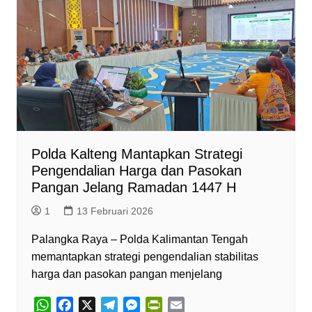
A
o
r
n
F
p
o
a
g
r
p
k
m
e
i
r
e
n
d
l
y
Polda Kalteng Mantapkan Strategi
Pengendalian Harga dan Pasokan
Pangan Jelang Ramadan 1447 H
1
13 Februari 2026
Palangka Raya – Polda Kalimantan Tengah
memantapkan strategi pengendalian stabilitas
harga dan pasokan pangan menjelang
W
F
X
T
M
P
E