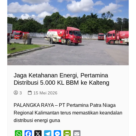
s
b
g
e
t
l
A
o
r
n
F
p
o
a
g
r
p
k
m
e
i
r
e
n
d
l
y
Jaga Ketahanan Energi, Pertamina
Distribusi 5.000 KL BBM ke Kalteng
3
15 Mei 2026
PALANGKA RAYA – PT Pertamina Patra Niaga
Regional Kalimantan terus memastikan keandalan
distribusi energi guna
W
F
X
T
M
P
E