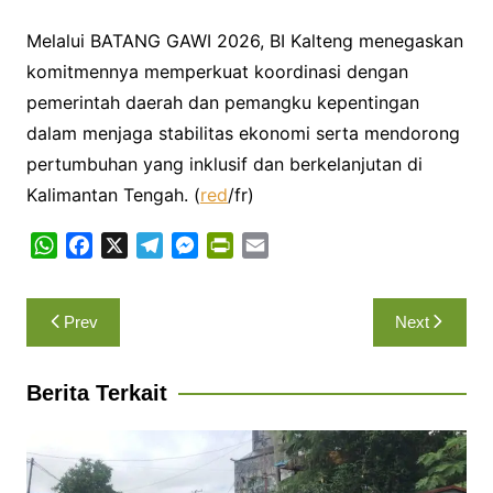
Melalui BATANG GAWI 2026, BI Kalteng menegaskan
komitmennya memperkuat koordinasi dengan
pemerintah daerah dan pemangku kepentingan
dalam menjaga stabilitas ekonomi serta mendorong
pertumbuhan yang inklusif dan berkelanjutan di
Kalimantan Tengah. (
red
/fr)
W
F
X
T
M
P
E
h
a
e
e
r
m
a
c
l
s
i
a
Navigasi
Prev
Next
t
e
e
s
n
i
pos
s
b
g
e
t
l
A
o
r
n
F
Berita Terkait
p
o
a
g
r
p
k
m
e
i
r
e
n