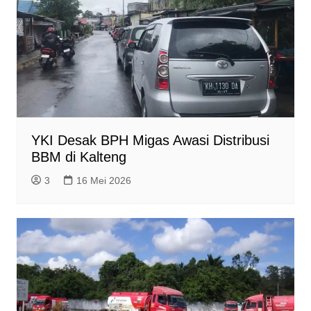
d
l
y
YKI Desak BPH Migas Awasi Distribusi
BBM di Kalteng
3
16 Mei 2026