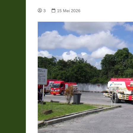
Pemkab Katingan
DPRD Katingan
3
15 Mei 2026
Pemkab Kobar
DPRD Kotawaringin Bar
Pemkab Kotim
DPRD Kotawaringin Ti
Pemkab Lamandau
DPRD Lamandau
Pemkab Murung Raya
DPRD Murung Raya
Pemkab Pulang Pisau
DPRD Pulang Pisau
Pemkab Seruyan
DPRD Seruyan
Pemkab Sukamara
DPRD Sukamara