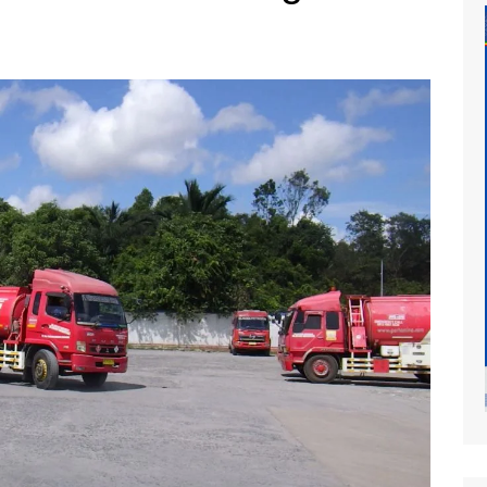
at
mur