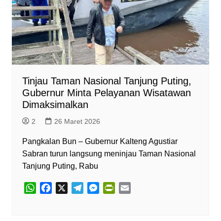
Tinjau Taman Nasional Tanjung Puting,
Gubernur Minta Pelayanan Wisatawan
Dimaksimalkan
2
26 Maret 2026
Pangkalan Bun – Gubernur Kalteng Agustiar
Sabran turun langsung meninjau Taman Nasional
Tanjung Puting, Rabu
W
F
X
T
M
P
E
h
a
e
e
r
m
a
c
l
s
i
a