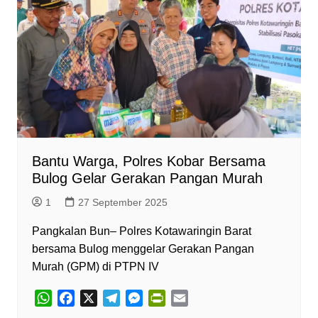
A
o
r
n
F
p
o
a
g
r
p
k
m
e
i
r
e
n
d
l
y
Bantu Warga, Polres Kobar Bersama
Bulog Gelar Gerakan Pangan Murah
1
27 September 2025
Pangkalan Bun– Polres Kotawaringin Barat
bersama Bulog menggelar Gerakan Pangan
Murah (GPM) di PTPN IV
W
F
X
T
M
P
E
h
a
e
e
r
m