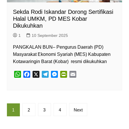
l
y
Sekda Rodi Iskandar Dorong Sertifikasi
Halal UMKM, PD MES Kobar
Dikukuhkan
1
10 September 2025
PANGKALAN BUN– Pengurus Daerah (PD)
Masyarakat Ekonomi Syariah (MES) Kabupaten
Kotawaringin Barat (Kobar) resmi dikukuhkan
W
F
X
T
M
P
E
h
a
e
e
r
m
a
c
l
s
i
a
t
e
e
s
n
i
s
b
g
e
t
l
Paginasi
A
o
r
n
F
1
2
3
4
Next
pos
p
o
a
g
r
p
k
m
e
i