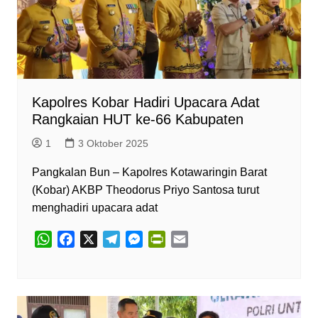
n
d
l
y
Kapolres Kobar Hadiri Upacara Adat
Rangkaian HUT ke-66 Kabupaten
1
3 Oktober 2025
Pangkalan Bun – Kapolres Kotawaringin Barat
(Kobar) AKBP Theodorus Priyo Santosa turut
menghadiri upacara adat
W
F
X
T
M
P
E
h
a
e
e
r
m
a
c
l
s
i
a
t
e
e
s
n
i
s
b
g
e
t
l