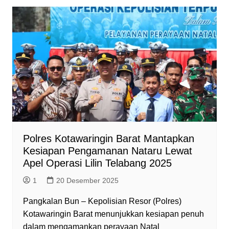
t
e
e
s
n
i
s
b
g
e
t
l
A
o
r
n
F
p
o
a
g
r
p
k
m
e
i
r
e
n
d
l
y
Polres Kotawaringin Barat Mantapkan
Kesiapan Pengamanan Nataru Lewat
Apel Operasi Lilin Telabang 2025
1
20 Desember 2025
Pangkalan Bun – Kepolisian Resor (Polres)
Kotawaringin Barat menunjukkan kesiapan penuh
dalam mengamankan perayaan Natal