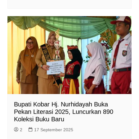
a
c
l
s
i
a
t
e
e
s
n
i
s
b
g
e
t
l
A
o
r
n
F
p
o
a
g
r
p
k
m
e
i
r
e
n
d
l
y
Bupati Kobar Hj. Nurhidayah Buka
Pekan Literasi 2025, Luncurkan 890
Koleksi Buku Baru
2
17 September 2025