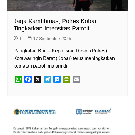
Jaga Kamtibmas, Polres Kobar
Tingkatkan Intensitas Patroli
1
17 September 2025
Pangkalan Bun – Kepolisian Resor (Polres)
Kotawaringin Barat (Kobar) terus meningkatkan
kegiatan patroli malam di
W
F
X
T
M
P
E
h
a
e
e
r
m
a
c
l
s
i
a
t
e
e
s
n
i
s
b
g
e
t
l
A
o
r
n
F
p
o
a
g
r
p
k
m
e
i