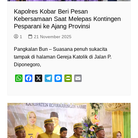
Kapolres Kobar Beri Pesan
Kebersamaan Saat Melepas Kontingen
Pesparani ke Ajang Provinsi
1
21 November 2025
Pangkalan Bun – Suasana penuh sukacita
tampak di halaman Gereja Katolik di Jalan P.
Diponegoro,
W
F
X
T
M
P
E
h
a
e
e
r
m
a
c
l
s
i
a
t
e
e
s
n
i
s
b
g
e
t
l
A
o
r
n
F
p
o
a
g
r
p
k
m
e
i
r
e