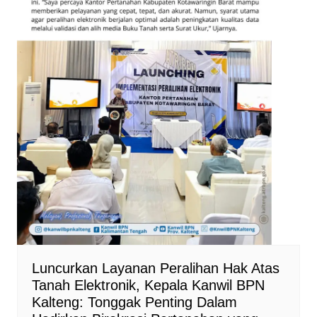
r
e
n
d
l
y
Luncurkan Layanan Peralihan Hak Atas
Tanah Elektronik, Kepala Kanwil BPN
Kalteng: Tonggak Penting Dalam