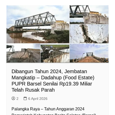
t
e
e
s
n
i
s
b
g
e
t
l
A
o
r
n
F
p
o
a
g
r
p
k
m
e
i
r
e
n
d
l
y
Dibangun Tahun 2024, Jembatan
Mangkatip – Dadahup (Food Estate)
PUPR Barsel Senilai Rp19.39 Miliar
Telah Rusak Parah
2
6 April 2026
Palangka Raya – Tahun Anggaran 2024