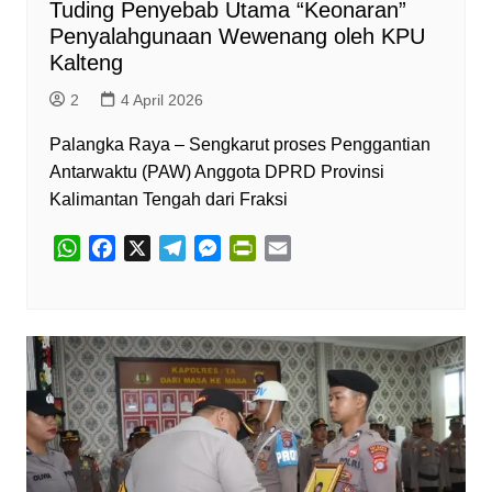
Tuding Penyebab Utama “Keonaran”
Penyalahgunaan Wewenang oleh KPU
Kalteng
2
4 April 2026
Palangka Raya – Sengkarut proses Penggantian
Antarwaktu (PAW) Anggota DPRD Provinsi
Kalimantan Tengah dari Fraksi
W
F
X
T
M
P
E
h
a
e
e
r
m
a
c
l
s
i
a
t
e
e
s
n
i
s
b
g
e
t
l
A
o
r
n
F
p
o
a
g
r
p
k
m
e
i
r
e
n