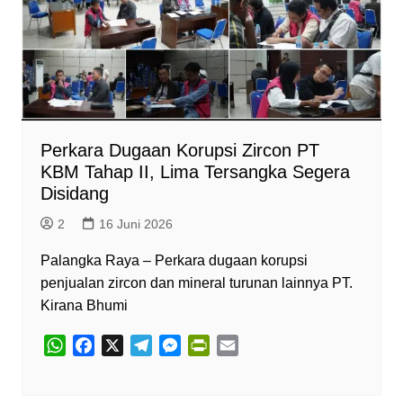
Perkara Dugaan Korupsi Zircon PT
KBM Tahap II, Lima Tersangka Segera
Disidang
2
16 Juni 2026
Palangka Raya – Perkara dugaan korupsi
penjualan zircon dan mineral turunan lainnya PT.
Kirana Bhumi
W
F
X
T
M
P
E
h
a
e
e
r
m
a
c
l
s
i
a