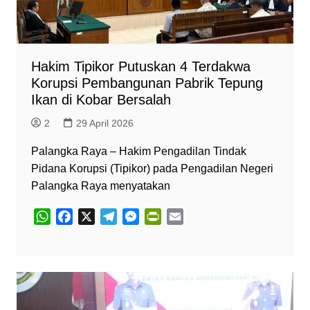
d
l
y
Hakim Tipikor Putuskan 4 Terdakwa
Korupsi Pembangunan Pabrik Tepung
Ikan di Kobar Bersalah
2
29 April 2026
Palangka Raya – Hakim Pengadilan Tindak
Pidana Korupsi (Tipikor) pada Pengadilan Negeri
Palangka Raya menyatakan
W
F
X
T
M
P
E
h
a
e
e
r
m
a
c
l
s
i
a
t
e
e
s
n
i
s
b
g
e
t
l
A
o
r
n
F