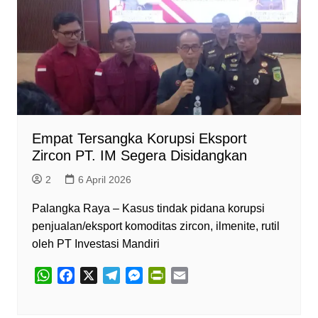
p
o
a
g
r
p
k
m
e
i
r
e
n
d
l
y
Empat Tersangka Korupsi Eksport
Zircon PT. IM Segera Disidangkan
2
6 April 2026
Palangka Raya – Kasus tindak pidana korupsi
penjualan/eksport komoditas zircon, ilmenite, rutil
oleh PT Investasi Mandiri
W
F
X
T
M
P
E
h
a
e
e
r
m
a
c
l
s
i
a