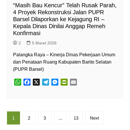
“Masih Bau Kencur” Telah Rusak Parah,
4 Proyek Rekonstruksi Jalan PUPR
Barsel Dilaporkan ke Kejagung RI –
Kepala Dinas Dinilai Anggap Remeh
Konfirmasi
2
5 Maret 2026
Palangka Raya – Kinerja Dinas Pekerjaan Umum
dan Penataan Ruang Kabupaten Barito Selatan
(PUPR Barsel)
W
F
X
T
M
P
E
h
a
e
e
r
m
a
c
l
s
i
a
t
e
e
s
n
i
s
b
g
e
t
l
Paginasi
A
o
r
n
F
1
2
3
…
13
Next
pos
p
o
a
g
r