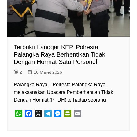
d
l
y
Terbukti Langgar KEP, Polresta
Palangka Raya Berhentikan Tidak
Dengan Hormat Satu Personel
2
16 Maret 2026
Palangka Raya – Polresta Palangka Raya
melaksanakan Upacara Pemberhentian Tidak
Dengan Hormat (PTDH) terhadap seorang
W
F
X
T
M
P
E
h
a
e
e
r
m
a
c
l
s
i
a
t
e
e
s
n
i