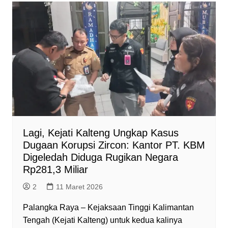
s
b
g
e
t
l
A
o
r
n
F
p
o
a
g
r
p
k
m
e
i
r
e
n
d
l
y
Lagi, Kejati Kalteng Ungkap Kasus
Dugaan Korupsi Zircon: Kantor PT. KBM
Digeledah Diduga Rugikan Negara
Rp281,3 Miliar
2
11 Maret 2026
Palangka Raya – Kejaksaan Tinggi Kalimantan
Tengah (Kejati Kalteng) untuk kedua kalinya