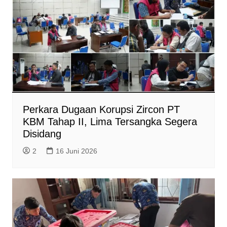
n
d
l
y
Perkara Dugaan Korupsi Zircon PT
KBM Tahap II, Lima Tersangka Segera
Disidang
2
16 Juni 2026