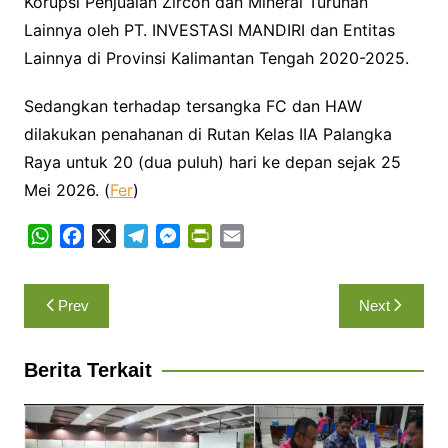
Korupsi Penjualan Zircon dan Mineral Turunan
Lainnya oleh PT. INVESTASI MANDIRI dan Entitas
Lainnya di Provinsi Kalimantan Tengah 2020-2025.
Sedangkan terhadap tersangka FC dan HAW
dilakukan penahanan di Rutan Kelas IIA Palangka
Raya untuk 20 (dua puluh) hari ke depan sejak 25
Mei 2026. (
Fer
)
W
F
X
T
M
P
E
h
a
e
e
r
m
a
c
l
s
i
a
Navigasi
Prev
Next
t
e
e
s
n
i
pos
s
b
g
e
t
l
A
o
r
n
F
Berita Terkait
p
o
a
g
r
p
k
m
e
i
r
e