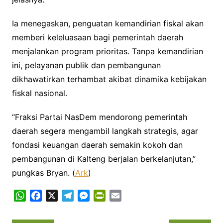
Ia menegaskan, penguatan kemandirian fiskal akan
memberi keleluasaan bagi pemerintah daerah
menjalankan program prioritas. Tanpa kemandirian
ini, pelayanan publik dan pembangunan
dikhawatirkan terhambat akibat dinamika kebijakan
fiskal nasional.
“Fraksi Partai NasDem mendorong pemerintah
daerah segera mengambil langkah strategis, agar
fondasi keuangan daerah semakin kokoh dan
pembangunan di Kalteng berjalan berkelanjutan,”
pungkas Bryan. (
Ark
)
W
F
X
T
M
P
E
h
a
e
e
r
m
a
c
l
s
i
a