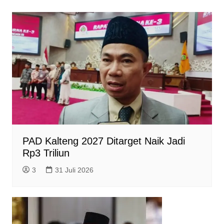
p
k
m
e
i
r
e
n
d
l
y
PAD Kalteng 2027 Ditarget Naik Jadi
Rp3 Triliun
3
31 Juli 2026