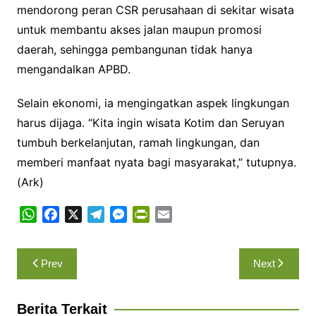
mendorong peran CSR perusahaan di sekitar wisata
untuk membantu akses jalan maupun promosi
daerah, sehingga pembangunan tidak hanya
mengandalkan APBD.
Selain ekonomi, ia mengingatkan aspek lingkungan
harus dijaga. “Kita ingin wisata Kotim dan Seruyan
tumbuh berkelanjutan, ramah lingkungan, dan
memberi manfaat nyata bagi masyarakat,” tutupnya.
(Ark)
W
F
X
T
M
P
E
h
a
e
e
r
m
a
c
l
s
i
a
Navigasi
Prev
Next
t
e
e
s
n
i
pos
s
b
g
e
t
l
A
o
r
n
F
Berita Terkait
p
o
a
g
r