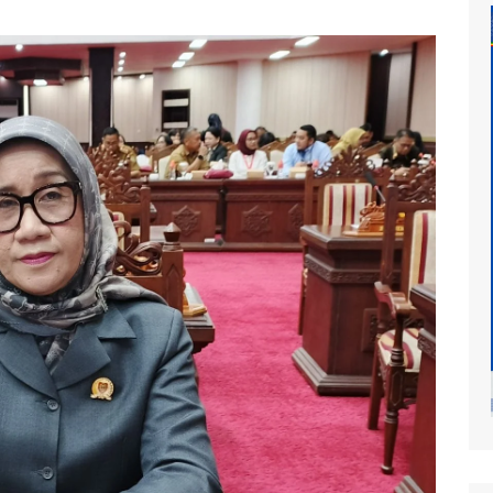
at
mur