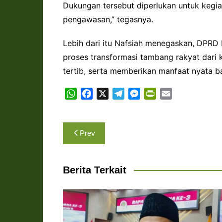
Dukungan tersebut diperlukan untuk kegiat
pengawasan,” tegasnya.
Lebih dari itu Nafsiah menegaskan, DPRD
proses transformasi tambang rakyat dari ko
tertib, serta memberikan manfaat nyata 
W
F
X
T
M
P
E
h
a
e
e
r
m
a
c
l
s
i
a
Navigasi
t
e
e
s
n
i
Prev
s
b
g
e
t
l
pos
A
o
r
n
F
p
o
a
g
r
Berita Terkait
p
k
m
e
i
r
e
n
d