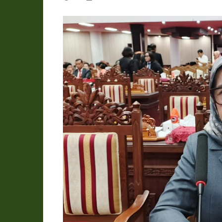
Pemkab Katingan
DPRD Katingan
Pemkab Kobar
DPRD Kotawaringin Bar
Pemkab Kotim
DPRD Kotawaringin Ti
Pemkab Lamandau
DPRD Lamandau
Pemkab Murung Raya
DPRD Murung Raya
Pemkab Pulang Pisau
DPRD Pulang Pisau
Pemkab Seruyan
DPRD Seruyan
Pemkab Sukamara
DPRD Sukamara