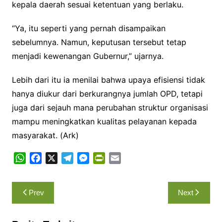
kepala daerah sesuai ketentuan yang berlaku.
“Ya, itu seperti yang pernah disampaikan
sebelumnya. Namun, keputusan tersebut tetap
menjadi kewenangan Gubernur,” ujarnya.
Lebih dari itu ia menilai bahwa upaya efisiensi tidak
hanya diukur dari berkurangnya jumlah OPD, tetapi
juga dari sejauh mana perubahan struktur organisasi
mampu meningkatkan kualitas pelayanan kepada
masyarakat. (Ark)
W
F
X
T
M
P
E
h
a
e
e
r
m
a
c
l
s
i
a
Navigasi
Prev
Next
t
e
e
s
n
i
pos
s
b
g
e
t
l
A
o
r
n
F