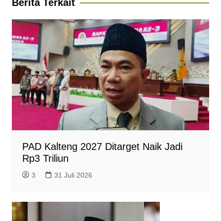
Berita Terkait
p
o
a
g
r
p
k
m
e
i
r
e
n
d
l
y
PAD Kalteng 2027 Ditarget Naik Jadi
Rp3 Triliun
3
31 Juli 2026