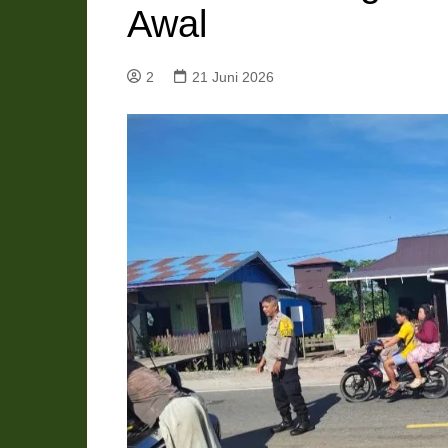
Awal
Pemkab Katingan
DPRD Katingan
Pemkab Kobar
DPRD Kotawaringin Bar
2
21 Juni 2026
Pemkab Kotim
DPRD Kotawaringin Ti
Pemkab Lamandau
DPRD Lamandau
Pemkab Murung Raya
DPRD Murung Raya
Pemkab Pulang Pisau
DPRD Pulang Pisau
Pemkab Seruyan
DPRD Seruyan
Pemkab Sukamara
DPRD Sukamara