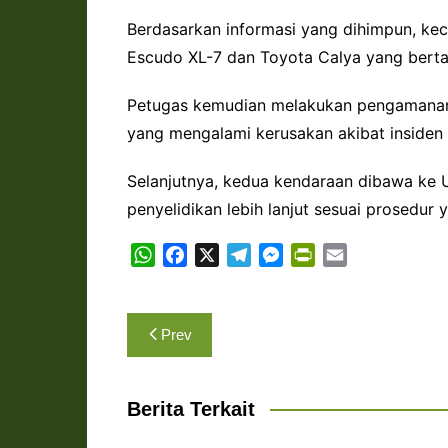
Berdasarkan informasi yang dihimpun, ke
Escudo XL-7 dan Toyota Calya yang berta
Petugas kemudian melakukan pengamanan 
yang mengalami kerusakan akibat insiden 
Selanjutnya, kedua kendaraan dibawa ke 
penyelidikan lebih lanjut sesuai prosedur 
W
F
X
T
M
P
E
h
a
e
e
r
m
a
c
l
s
i
a
Navigasi
t
e
e
s
n
i
Prev
s
b
g
e
t
l
pos
A
o
r
n
F
p
o
a
g
r
Berita Terkait
p
k
m
e
i
r
e