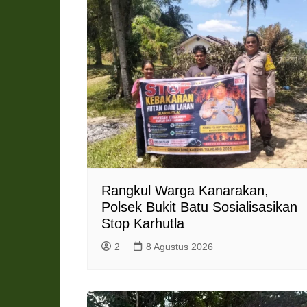
n
d
l
y
Rangkul Warga Kanarakan,
Polsek Bukit Batu Sosialisasikan
Stop Karhutla
2
8 Agustus 2026