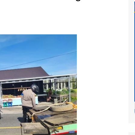
at
mur