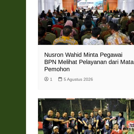
d
l
y
Nusron Wahid Minta Pegawai
BPN Melihat Pelayanan dari Mata
Pemohon
1
5 Agustus 2026