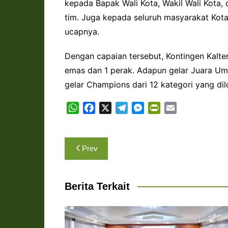
kepada Bapak Wali Kota, Wakil Wali Kota
tim. Juga kepada seluruh masyarakat Kot
ucapnya.
Dengan capaian tersebut, Kontingen Kalte
emas dan 1 perak. Adapun gelar Juara Um
gelar Champions dari 12 kategori yang di
W
F
X
T
M
P
E
h
a
e
e
r
m
a
c
l
s
i
a
Navigasi
t
e
e
s
n
i
Prev
s
b
g
e
t
l
pos
A
o
r
n
F
p
o
a
g
r
Berita Terkait
p
k
m
e
i
r
e
n