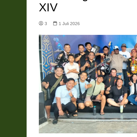
XIV
Pemkab Katingan
DPRD Katingan
Pemkab Kobar
DPRD Kotawaringin Bar
3
1 Juli 2026
Pemkab Kotim
DPRD Kotawaringin Ti
Pemkab Lamandau
DPRD Lamandau
Pemkab Murung Raya
DPRD Murung Raya
Pemkab Pulang Pisau
DPRD Pulang Pisau
Pemkab Seruyan
DPRD Seruyan
Pemkab Sukamara
DPRD Sukamara