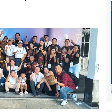
at
mur