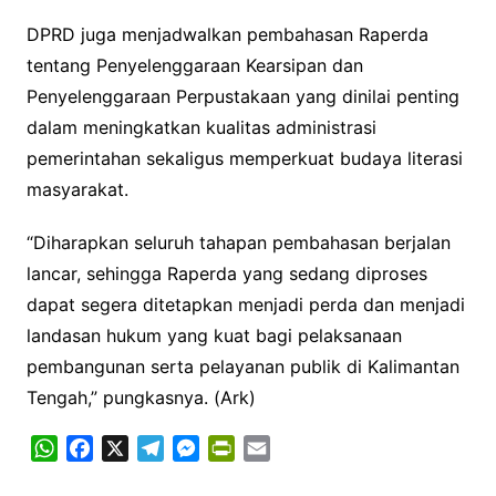
DPRD juga menjadwalkan pembahasan Raperda
tentang Penyelenggaraan Kearsipan dan
Penyelenggaraan Perpustakaan yang dinilai penting
dalam meningkatkan kualitas administrasi
pemerintahan sekaligus memperkuat budaya literasi
masyarakat.
“Diharapkan seluruh tahapan pembahasan berjalan
lancar, sehingga Raperda yang sedang diproses
dapat segera ditetapkan menjadi perda dan menjadi
landasan hukum yang kuat bagi pelaksanaan
pembangunan serta pelayanan publik di Kalimantan
Tengah,” pungkasnya. (Ark)
W
F
X
T
M
P
E
h
a
e
e
r
m