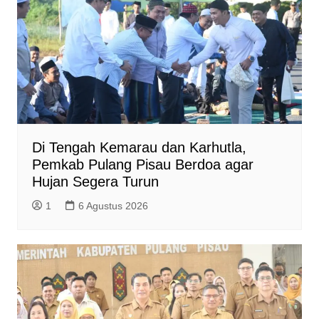
d
l
y
Di Tengah Kemarau dan Karhutla,
Pemkab Pulang Pisau Berdoa agar
Hujan Segera Turun
1
6 Agustus 2026