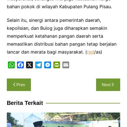
bahan pokok di wilayah Kabupaten Pulang Pisau.
Selain itu, sinergi antara pemerintah daerah,
kepolisian, dan Bulog juga diharapkan semakin
memperkuat ketahanan pangan daerah serta
memastikan distribusi bahan pangan tetap berjalan
lancar dan merata bagi masyarakat. (
red
/as)
W
F
X
T
M
P
E
h
a
e
e
r
m
a
c
l
s
i
a
Navigasi
Prev
Next
t
e
e
s
n
i
pos
s
b
g
e
t
l
A
o
r
n
F
Berita Terkait
p
o
a
g
r
p
k
m
e
i
r
e
n