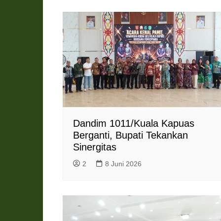
r
e
n
d
l
y
Dandim 1011/Kuala Kapuas
Berganti, Bupati Tekankan
Sinergitas
2
8 Juni 2026