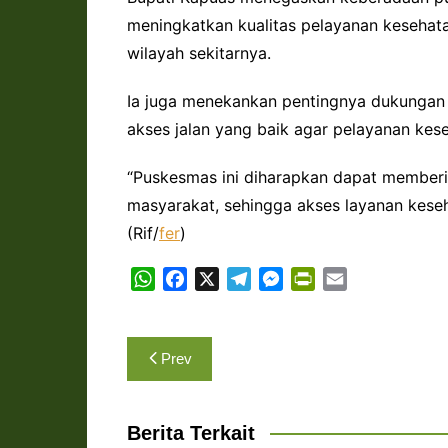
meningkatkan kualitas pelayanan kesehat
wilayah sekitarnya.
Ia juga menekankan pentingnya dukungan
akses jalan yang baik agar pelayanan kese
“Puskesmas ini diharapkan dapat memberi
masyarakat, sehingga akses layanan keseha
(Rif/
fer
)
W
F
X
T
M
P
E
h
a
e
e
r
m
a
c
l
s
i
a
Navigasi
t
e
e
s
n
i
Prev
s
b
g
e
t
l
pos
A
o
r
n
F
p
o
a
g
r
Berita Terkait
p
k
m
e
i