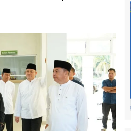
at
mur