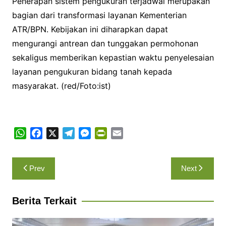
Penerapan sistem pengukuran terjadwal merupakan
bagian dari transformasi layanan Kementerian
ATR/BPN. Kebijakan ini diharapkan dapat
mengurangi antrean dan tunggakan permohonan
sekaligus memberikan kepastian waktu penyelesaian
layanan pengukuran bidang tanah kepada
masyarakat. (red/Foto:ist)
W
F
X
T
M
P
E
h
a
e
e
r
m
a
c
l
s
i
a
Navigasi
Prev
Next
t
e
e
s
n
i
pos
s
b
g
e
t
l
A
o
r
n
F
Berita Terkait
p
o
a
g
r
p
k
m
e
i