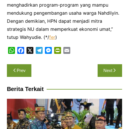
menghadirkan program-program yang mampu
mendukung pengembangan usaha warga Nahdliyin.
Dengan demikian, HPN dapat menjadi mitra
strategis NU dalam memperkuat ekonomi umat,”
tutup Wahyudie. (*/
fer
)
W
F
X
T
M
P
E
h
a
e
e
r
m
a
c
l
s
i
a
Navigasi
Prev
Next
t
e
e
s
n
i
pos
s
b
g
e
t
l
A
o
r
n
F
Berita Terkait
p
o
a
g
r
p
k
m
e
i
r
e
n
d
l