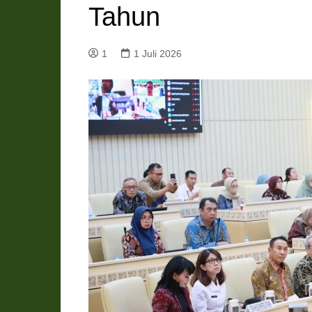
Tahun
Pemkab Katingan
DPRD Katingan
Pemkab Kobar
DPRD Kotawaringin Bar
1
1 Juli 2026
Pemkab Kotim
DPRD Kotawaringin Ti
Pemkab Lamandau
DPRD Lamandau
Pemkab Murung Raya
DPRD Murung Raya
Pemkab Pulang Pisau
DPRD Pulang Pisau
Pemkab Seruyan
DPRD Seruyan
Pemkab Sukamara
DPRD Sukamara