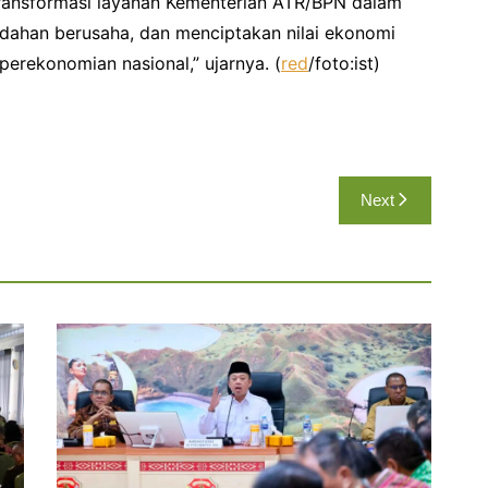
transformasi layanan Kementerian ATR/BPN dalam
dahan berusaha, dan menciptakan nilai ekonomi
erekonomian nasional,” ujarnya. (
red
/foto:ist)
Next