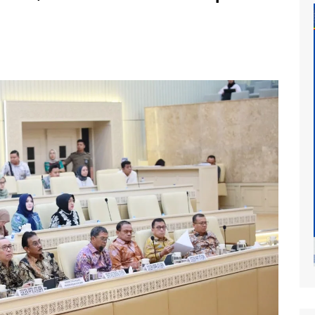
at
mur