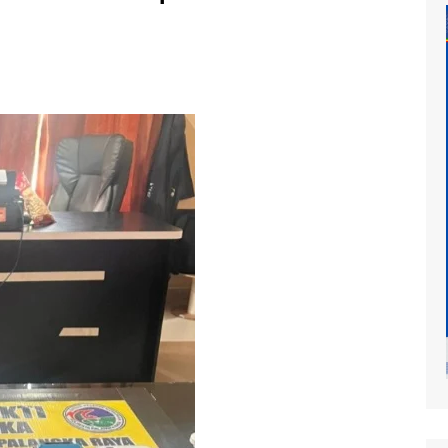
at
mur