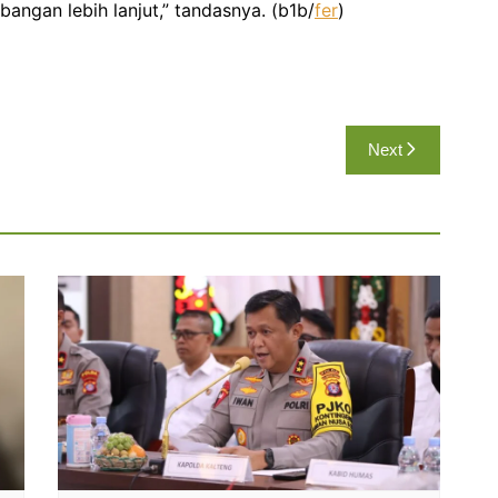
ngan lebih lanjut,” tandasnya. (b1b/
fer
)
Next