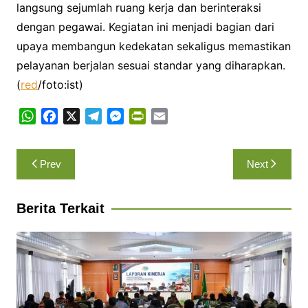
langsung sejumlah ruang kerja dan berinteraksi
dengan pegawai. Kegiatan ini menjadi bagian dari
upaya membangun kedekatan sekaligus memastikan
pelayanan berjalan sesuai standar yang diharapkan.
(
red
/foto:ist)
W
F
X
T
M
P
E
h
a
e
e
r
m
a
c
l
s
i
a
Navigasi
Prev
Next
t
e
e
s
n
i
pos
s
b
g
e
t
l
A
o
r
n
F
Berita Terkait
p
o
a
g
r
p
k
m
e
i
r
e
n
d
l