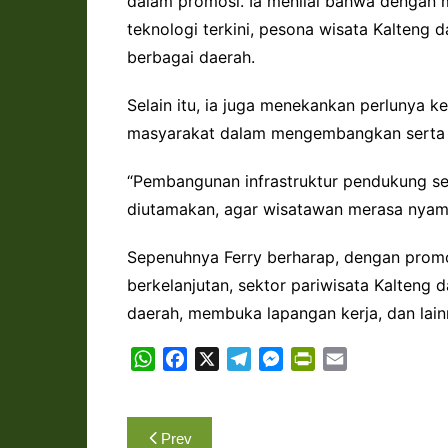
dalam promosi. Ia menilai bahwa dengan m
teknologi terkini, pesona wisata Kalteng
berbagai daerah.
Selain itu, ia juga menekankan perlunya k
masyarakat dalam mengembangkan serta 
“Pembangunan infrastruktur pendukung sep
diutamakan, agar wisatawan merasa nyaman
Sepenuhnya Ferry berharap, dengan promo
berkelanjutan, sektor pariwisata Kalten
daerah, membuka lapangan kerja, dan lainn
W
F
X
T
M
P
E
h
a
e
e
r
m
a
c
l
s
i
a
Navigasi
t
e
e
s
n
i
Prev