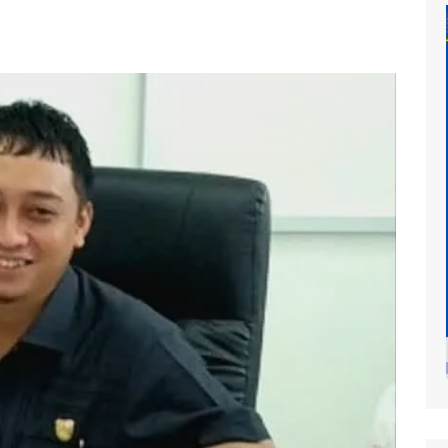
at
mur