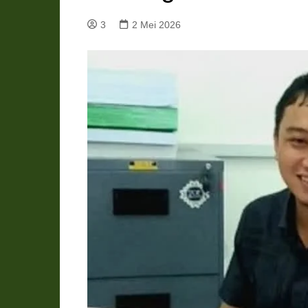
Pemkab Katingan
DPRD Katingan
3
2 Mei 2026
Pemkab Kobar
DPRD Kotawaringin Bar
Pemkab Kotim
DPRD Kotawaringin Ti
Pemkab Lamandau
DPRD Lamandau
Pemkab Murung Raya
DPRD Murung Raya
Pemkab Pulang Pisau
DPRD Pulang Pisau
Pemkab Seruyan
DPRD Seruyan
Pemkab Sukamara
DPRD Sukamara