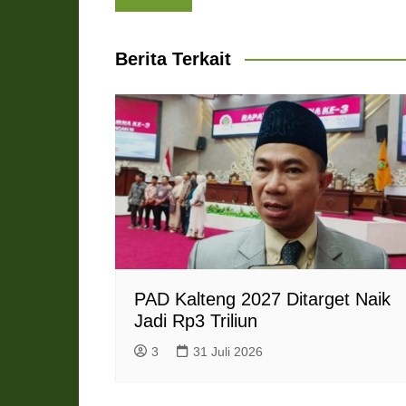
s
b
g
e
t
l
pos
A
o
r
n
F
p
o
a
g
r
Berita Terkait
p
k
m
e
i
r
e
n
d
l
y
PAD Kalteng 2027 Ditarget Naik
Jadi Rp3 Triliun
3
31 Juli 2026