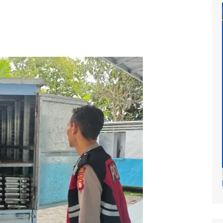
at
mur