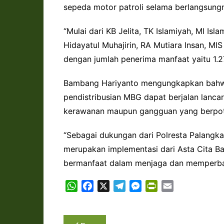
sepeda motor patroli selama berlangsungn
“Mulai dari KB Jelita, TK Islamiyah, MI Is
Hidayatul Muhajirin, RA Mutiara Insan, MIS
dengan jumlah penerima manfaat yaitu 1.27
Bambang Hariyanto mengungkapkan bahwa
pendistribusian MBG dapat berjalan lanca
kerawanan maupun gangguan yang berpoten
“Sebagai dukungan dari Polresta Palang
merupakan implementasi dari Asta Cita Ba
bermanfaat dalam menjaga dan memperbaiki
W
F
X
T
M
P
E
h
a
e
e
r
m
a
c
l
s
i
a
Navigasi
t
e
e
s
n
i