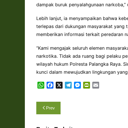
dampak buruk penyalahgunaan narkoba,” u
Lebih lanjut, ia menyampaikan bahwa keb
terlepas dari dukungan masyarakat yang t
memberikan informasi terkait peredaran n
“Kami mengajak seluruh elemen masyarak
narkotika. Tidak ada ruang bagi pelaku 
wilayah hukum Polresta Palangka Raya. Si
kunci dalam mewujudkan lingkungan yang 
W
F
X
T
M
P
E
h
a
e
e
r
m
a
c
l
s
i
a
Navigasi
t
e
e
s
n
i
Prev
s
b
g
e
t
l
pos
A
o
r
n
F
p
o
a
g
r