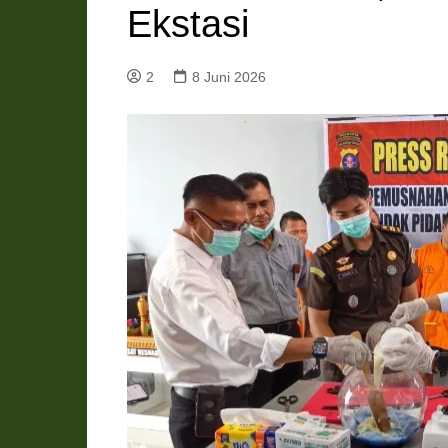
Ekstasi
Pemkab Katingan
DPRD Katingan
Pemkab Kobar
DPRD Kotawaringin Bar
2
8 Juni 2026
Pemkab Kotim
DPRD Kotawaringin Ti
Pemkab Lamandau
DPRD Lamandau
Pemkab Murung Raya
DPRD Murung Raya
Pemkab Pulang Pisau
DPRD Pulang Pisau
Pemkab Seruyan
DPRD Seruyan
Pemkab Sukamara
DPRD Sukamara