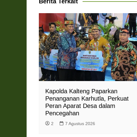
Berita Terkait
p
k
m
e
i
r
e
n
d
l
y
Kapolda Kalteng Paparkan
Penanganan Karhutla, Perkuat
Peran Aparat Desa dalam
Pencegahan
2
7 Agustus 2026