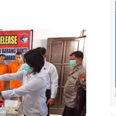
at
mur