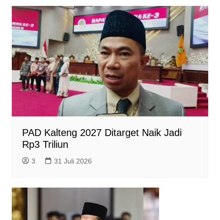
p
k
m
e
i
r
e
n
d
l
y
PAD Kalteng 2027 Ditarget Naik Jadi
Rp3 Triliun
3
31 Juli 2026