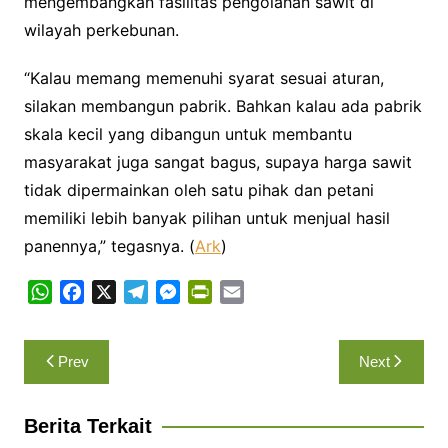
mengembangkan fasilitas pengolahan sawit di
wilayah perkebunan.
“Kalau memang memenuhi syarat sesuai aturan,
silakan membangun pabrik. Bahkan kalau ada pabrik
skala kecil yang dibangun untuk membantu
masyarakat juga sangat bagus, supaya harga sawit
tidak dipermainkan oleh satu pihak dan petani
memiliki lebih banyak pilihan untuk menjual hasil
panennya,” tegasnya. (
Ark
)
W
F
X
T
M
P
E
h
a
e
e
r
m
a
c
l
s
i
a
Navigasi
Prev
Next
t
e
e
s
n
i
pos
s
b
g
e
t
l
A
o
r
n
F
Berita Terkait
p
o
a
g
r