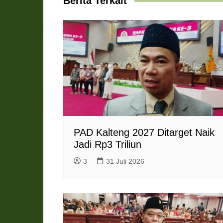
Berita Terkait
p
k
m
e
i
r
e
n
d
l
y
PAD Kalteng 2027 Ditarget Naik
Jadi Rp3 Triliun
3
31 Juli 2026