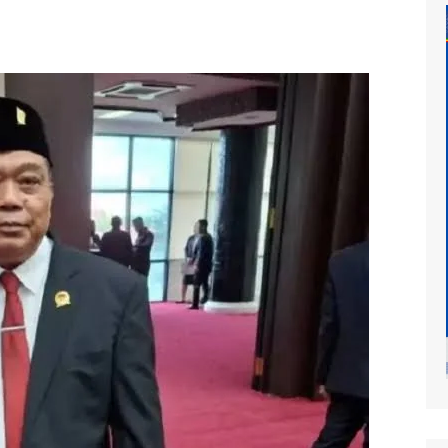
at
mur