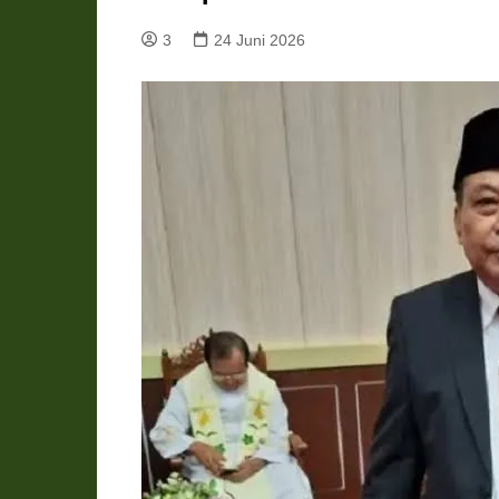
Pemkab Katingan
DPRD Katingan
3
24 Juni 2026
Pemkab Kobar
DPRD Kotawaringin Bar
Pemkab Kotim
DPRD Kotawaringin Ti
Pemkab Lamandau
DPRD Lamandau
Pemkab Murung Raya
DPRD Murung Raya
Pemkab Pulang Pisau
DPRD Pulang Pisau
Pemkab Seruyan
DPRD Seruyan
Pemkab Sukamara
DPRD Sukamara