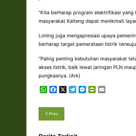
“Kita berharap program elektrifikasi yang 
masyarakat Kalteng dapat menikmati layana
Lohing juga mengapresiasi upaya pemerint
berharap target pemerataan listrik terwuj
“Paling penting kebutuhan masyarakat teta
akses listrik, baik lewat jaringan PLN mau
pungkasnya. (Ark)
W
F
X
T
M
P
E
h
a
e
e
r
m
a
c
l
s
i
a
Navigasi
t
e
e
s
n
i
Prev
s
b
g
e
t
l
pos
A
o
r
n
F
p
o
a
g
r