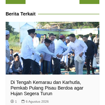
pos
s
b
g
e
t
l
A
o
r
n
F
Berita Terkait
p
o
a
g
r
p
k
m
e
i
r
e
n
d
l
y
Di Tengah Kemarau dan Karhutla,
Pemkab Pulang Pisau Berdoa agar
Hujan Segera Turun
1
6 Agustus 2026