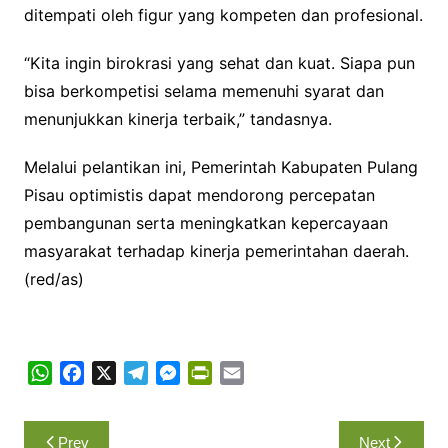
ditempati oleh figur yang kompeten dan profesional.
“Kita ingin birokrasi yang sehat dan kuat. Siapa pun
bisa berkompetisi selama memenuhi syarat dan
menunjukkan kinerja terbaik,” tandasnya.
Melalui pelantikan ini, Pemerintah Kabupaten Pulang
Pisau optimistis dapat mendorong percepatan
pembangunan serta meningkatkan kepercayaan
masyarakat terhadap kinerja pemerintahan daerah.
(red/as)
W
F
X
T
M
P
E
h
a
e
e
r
m
a
c
l
s
i
a
Navigasi
Prev
Next
t
e
e
s
n
i