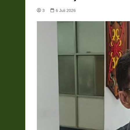
Pemkab Katingan
DPRD Katingan
3
6 Juli 2026
Pemkab Kobar
DPRD Kotawaringin Bar
Pemkab Kotim
DPRD Kotawaringin Ti
Pemkab Lamandau
DPRD Lamandau
Pemkab Murung Raya
DPRD Murung Raya
Pemkab Pulang Pisau
DPRD Pulang Pisau
Pemkab Seruyan
DPRD Seruyan
Pemkab Sukamara
DPRD Sukamara