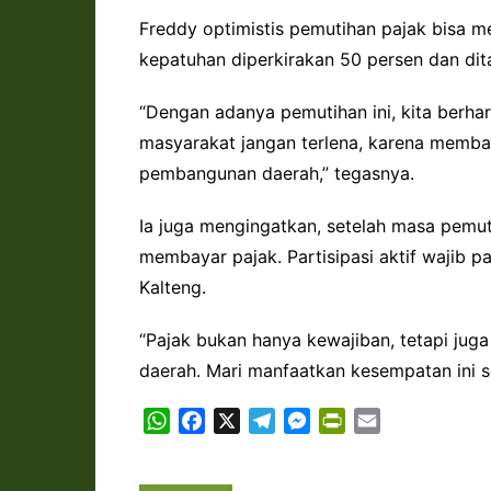
Freddy optimistis pemutihan pajak bisa m
kepatuhan diperkirakan 50 persen dan dita
“Dengan adanya pemutihan ini, kita berhar
masyarakat jangan terlena, karena memba
pembangunan daerah,” tegasnya.
Ia juga mengingatkan, setelah masa pemuti
membayar pajak. Partisipasi aktif wajib p
Kalteng.
“Pajak bukan hanya kewajiban, tetapi ju
daerah. Mari manfaatkan kesempatan ini s
W
F
X
T
M
P
E
h
a
e
e
r
m
a
c
l
s
i
a