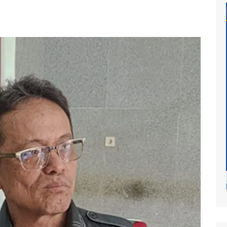
at
mur