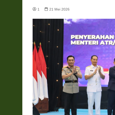
Pemkab Katingan
DPRD Katingan
1
21 Mei 2026
Pemkab Kobar
DPRD Kotawaringin Bar
Pemkab Kotim
DPRD Kotawaringin Ti
Pemkab Lamandau
DPRD Lamandau
Pemkab Murung Raya
DPRD Murung Raya
Pemkab Pulang Pisau
DPRD Pulang Pisau
Pemkab Seruyan
DPRD Seruyan
Pemkab Sukamara
DPRD Sukamara