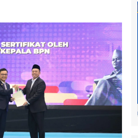
at
mur