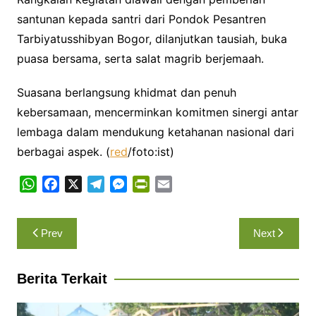
santunan kepada santri dari Pondok Pesantren
Tarbiyatusshibyan Bogor, dilanjutkan tausiah, buka
puasa bersama, serta salat magrib berjemaah.
Suasana berlangsung khidmat dan penuh
kebersamaan, mencerminkan komitmen sinergi antar
lembaga dalam mendukung ketahanan nasional dari
berbagai aspek. (
red
/foto:ist)
W
F
X
T
M
P
E
h
a
e
e
r
m
a
c
l
s
i
a
Navigasi
Prev
Next
t
e
e
s
n
i
pos
s
b
g
e
t
l
A
o
r
n
F
Berita Terkait
p
o
a
g
r
p
k
m
e
i