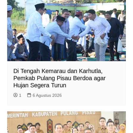
r
e
n
d
l
y
Di Tengah Kemarau dan Karhutla,
Pemkab Pulang Pisau Berdoa agar
Hujan Segera Turun
1
6 Agustus 2026