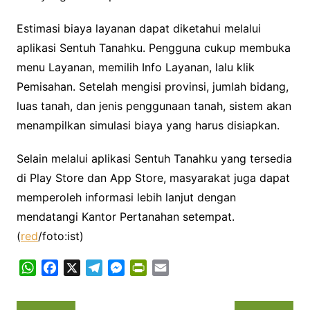
Estimasi biaya layanan dapat diketahui melalui
aplikasi Sentuh Tanahku. Pengguna cukup membuka
menu Layanan, memilih Info Layanan, lalu klik
Pemisahan. Setelah mengisi provinsi, jumlah bidang,
luas tanah, dan jenis penggunaan tanah, sistem akan
menampilkan simulasi biaya yang harus disiapkan.
Selain melalui aplikasi Sentuh Tanahku yang tersedia
di Play Store dan App Store, masyarakat juga dapat
memperoleh informasi lebih lanjut dengan
mendatangi Kantor Pertanahan setempat.
(
red
/foto:ist)
W
F
X
T
M
P
E
h
a
e
e
r
m
a
c
l
s
i
a