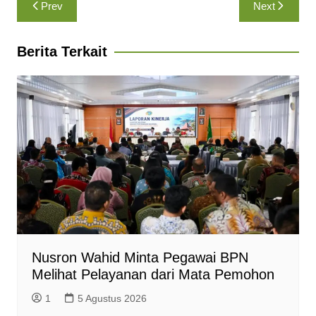
Navigasi
Prev
Next
t
e
e
s
n
i
pos
s
b
g
e
t
l
A
o
r
n
F
Berita Terkait
p
o
a
g
r
p
k
m
e
i
r
e
n
d
l
y
Nusron Wahid Minta Pegawai BPN
Melihat Pelayanan dari Mata Pemohon
1
5 Agustus 2026