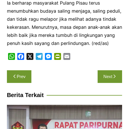
Ia berharap masyarakat Pulang Pisau terus
menumbuhkan budaya saling menjaga, saling peduli,
dan tidak ragu melapor jika melihat adanya tindak
kekerasan. Menurutnya, masa depan anak-anak akan
lebih baik jika mereka tumbuh di lingkungan yang
penuh kasih sayang dan perlindungan. (red/as)
W
F
X
T
M
P
E
h
a
e
e
r
m
a
c
l
s
i
a
Navigasi
Prev
Next
t
e
e
s
n
i
pos
s
b
g
e
t
l
A
o
r
n
F
Berita Terkait
p
o
a
g
r
p
k
m
e
i
r
e
n
d