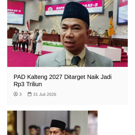
r
e
n
d
l
y
PAD Kalteng 2027 Ditarget Naik Jadi
Rp3 Triliun
3
31 Juli 2026