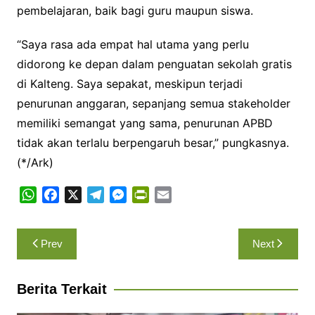
pembelajaran, baik bagi guru maupun siswa.
“Saya rasa ada empat hal utama yang perlu
didorong ke depan dalam penguatan sekolah gratis
di Kalteng. Saya sepakat, meskipun terjadi
penurunan anggaran, sepanjang semua stakeholder
memiliki semangat yang sama, penurunan APBD
tidak akan terlalu berpengaruh besar,” pungkasnya.
(*/Ark)
W
F
X
T
M
P
E
h
a
e
e
r
m
a
c
l
s
i
a
Navigasi
Prev
Next
t
e
e
s
n
i
pos
s
b
g
e
t
l
A
o
r
n
F
Berita Terkait
p
o
a
g
r
p
k
m
e
i