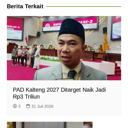
A
o
r
n
F
Berita Terkait
p
o
a
g
r
p
k
m
e
i
r
e
n
d
l
y
PAD Kalteng 2027 Ditarget Naik Jadi
Rp3 Triliun
3
31 Juli 2026