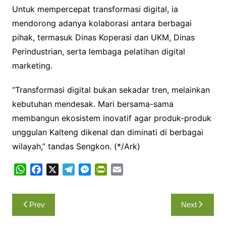
Untuk mempercepat transformasi digital, ia
mendorong adanya kolaborasi antara berbagai
pihak, termasuk Dinas Koperasi dan UKM, Dinas
Perindustrian, serta lembaga pelatihan digital
marketing.
“Transformasi digital bukan sekadar tren, melainkan
kebutuhan mendesak. Mari bersama-sama
membangun ekosistem inovatif agar produk-produk
unggulan Kalteng dikenal dan diminati di berbagai
wilayah,” tandas Sengkon. (*/Ark)
W
F
X
T
M
P
E
h
a
e
e
r
m
a
c
l
s
i
a
Navigasi
Prev
Next
t
e
e
s
n
i
pos
s
b
g
e
t
l