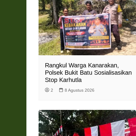
l
y
Rangkul Warga Kanarakan,
Polsek Bukit Batu Sosialisasikan
Stop Karhutla
2
8 Agustus 2026