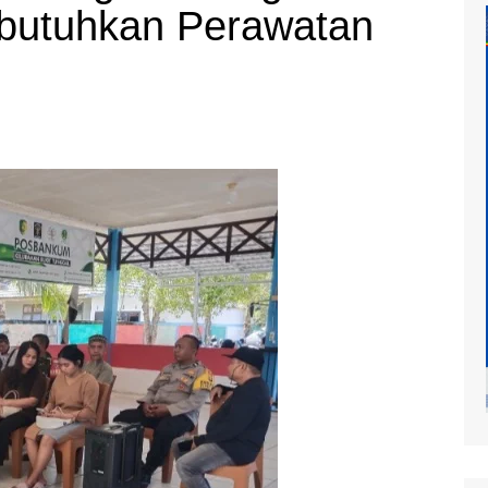
utuhkan Perawatan
at
mur