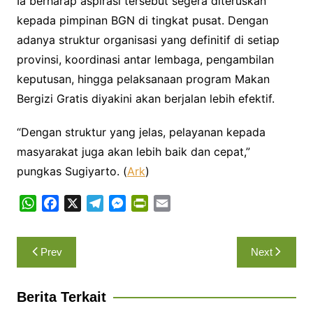
Ia berharap aspirasi tersebut segera diteruskan
kepada pimpinan BGN di tingkat pusat. Dengan
adanya struktur organisasi yang definitif di setiap
provinsi, koordinasi antar lembaga, pengambilan
keputusan, hingga pelaksanaan program Makan
Bergizi Gratis diyakini akan berjalan lebih efektif.
“Dengan struktur yang jelas, pelayanan kepada
masyarakat juga akan lebih baik dan cepat,”
pungkas Sugiyarto. (
Ark
)
W
F
X
T
M
P
E
h
a
e
e
r
m
a
c
l
s
i
a
Navigasi
Prev
Next
t
e
e
s
n
i
pos
s
b
g
e
t
l
A
o
r
n
F
Berita Terkait
p
o
a
g
r