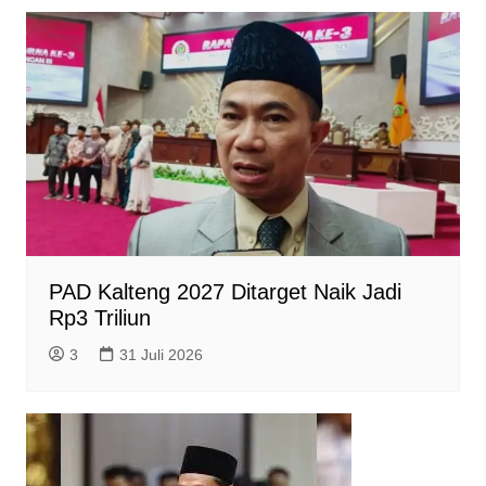
p
k
m
e
i
r
e
n
d
l
y
PAD Kalteng 2027 Ditarget Naik Jadi
Rp3 Triliun
3
31 Juli 2026