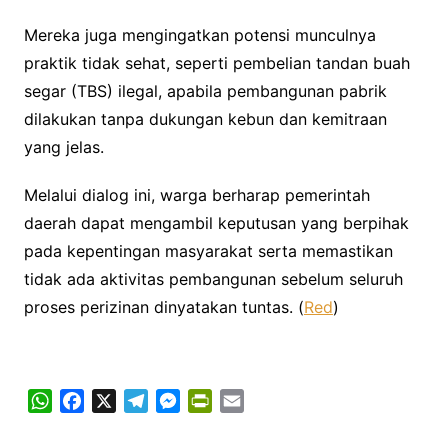
Mereka juga mengingatkan potensi munculnya
praktik tidak sehat, seperti pembelian tandan buah
segar (TBS) ilegal, apabila pembangunan pabrik
dilakukan tanpa dukungan kebun dan kemitraan
yang jelas.
Melalui dialog ini, warga berharap pemerintah
daerah dapat mengambil keputusan yang berpihak
pada kepentingan masyarakat serta memastikan
tidak ada aktivitas pembangunan sebelum seluruh
proses perizinan dinyatakan tuntas. (
Red
)
W
F
X
T
M
P
E
h
a
e
e
r
m