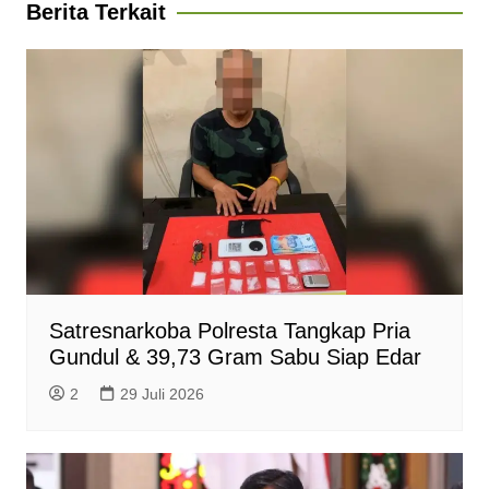
Berita Terkait
p
o
a
g
r
p
k
m
e
i
r
e
n
d
l
y
Satresnarkoba Polresta Tangkap Pria
Gundul & 39,73 Gram Sabu Siap Edar
2
29 Juli 2026