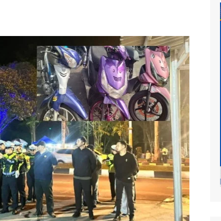
at
mur