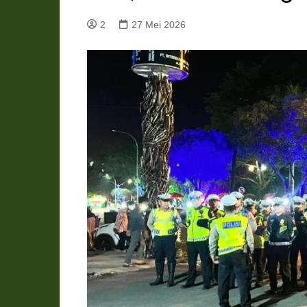
Pemkab Katingan
DPRD Katingan
2
27 Mei 2026
Pemkab Kobar
DPRD Kotawaringin Bar
Pemkab Kotim
DPRD Kotawaringin Ti
Pemkab Lamandau
DPRD Lamandau
Pemkab Murung Raya
DPRD Murung Raya
Pemkab Pulang Pisau
DPRD Pulang Pisau
Pemkab Seruyan
DPRD Seruyan
Pemkab Sukamara
DPRD Sukamara