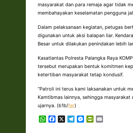
masyarakat dan para remaja agar tidak me
membahayakan keselamatan pengguna jal
Dalam pelaksanaan kegiatan, petugas ber
digunakan untuk aksi balapan liar. Kenda
Besar untuk dilakukan penindakan lebih lan
Kasatlantas Polresta Palangka Raya KOMP
tersebut merupakan bentuk komitmen kepo
ketertiban masyarakat tetap kondusif.
“Patroli ini terus kami laksanakan untuk
Kamtibmas lainnya, sehingga masyarakat 
ujarnya. (b1b/
fer
)
W
F
X
T
M
P
E
h
a
e
e
r
m