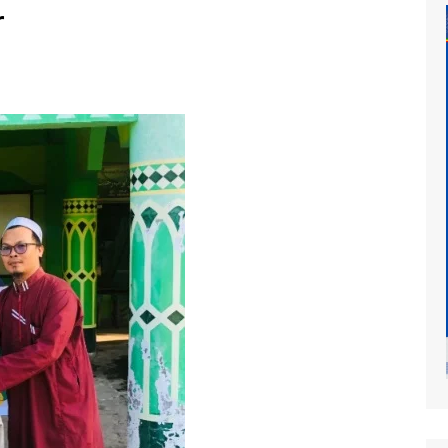
r
at
mur