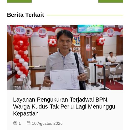
pos
s
b
g
e
t
l
A
o
r
n
F
Berita Terkait
p
o
a
g
r
p
k
m
e
i
r
e
n
d
l
y
Layanan Pengukuran Terjadwal BPN,
Warga Kudus Tak Perlu Lagi Menunggu
Kepastian
1
10 Agustus 2026