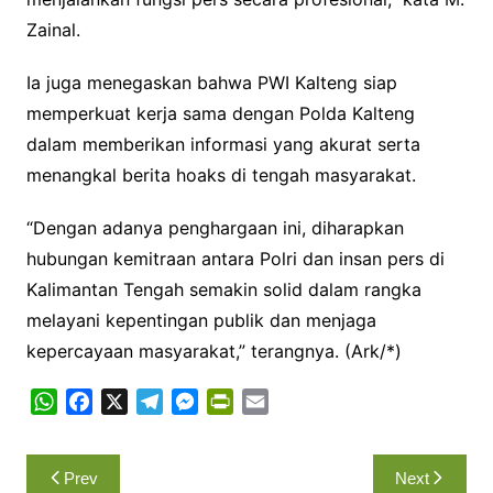
Zainal.
Ia juga menegaskan bahwa PWI Kalteng siap
memperkuat kerja sama dengan Polda Kalteng
dalam memberikan informasi yang akurat serta
menangkal berita hoaks di tengah masyarakat.
“Dengan adanya penghargaan ini, diharapkan
hubungan kemitraan antara Polri dan insan pers di
Kalimantan Tengah semakin solid dalam rangka
melayani kepentingan publik dan menjaga
kepercayaan masyarakat,” terangnya. (Ark/*)
W
F
X
T
M
P
E
h
a
e
e
r
m
a
c
l
s
i
a
Navigasi
Prev
Next
t
e
e
s
n
i