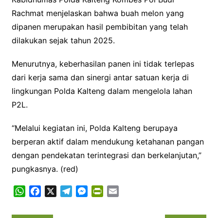
Rachmat menjelaskan bahwa buah melon yang
dipanen merupakan hasil pembibitan yang telah
dilakukan sejak tahun 2025.
Menurutnya, keberhasilan panen ini tidak terlepas
dari kerja sama dan sinergi antar satuan kerja di
lingkungan Polda Kalteng dalam mengelola lahan
P2L.
“Melalui kegiatan ini, Polda Kalteng berupaya
berperan aktif dalam mendukung ketahanan pangan
dengan pendekatan terintegrasi dan berkelanjutan,”
pungkasnya. (red)
W
F
X
T
M
P
E
h
a
e
e
r
m
a
c
l
s
i
a