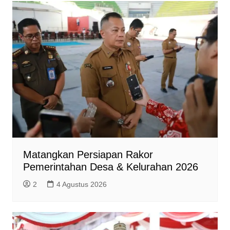
p
k
m
e
i
r
e
n
d
l
y
Matangkan Persiapan Rakor
Pemerintahan Desa & Kelurahan 2026
2
4 Agustus 2026