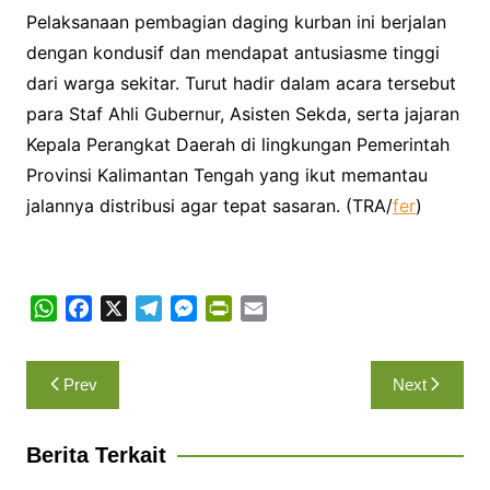
Pelaksanaan pembagian daging kurban ini berjalan
dengan kondusif dan mendapat antusiasme tinggi
dari warga sekitar. Turut hadir dalam acara tersebut
para Staf Ahli Gubernur, Asisten Sekda, serta jajaran
Kepala Perangkat Daerah di lingkungan Pemerintah
Provinsi Kalimantan Tengah yang ikut memantau
jalannya distribusi agar tepat sasaran. (TRA/
fer
)
W
F
X
T
M
P
E
h
a
e
e
r
m
a
c
l
s
i
a
Navigasi
Prev
Next
t
e
e
s
n
i
pos
s
b
g
e
t
l
A
o
r
n
F
Berita Terkait
p
o
a
g
r