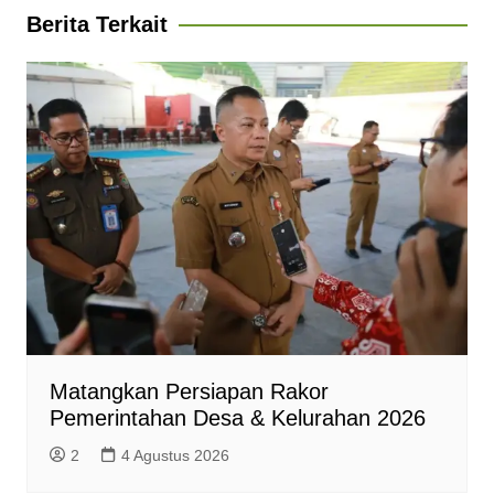
A
o
r
n
F
Berita Terkait
p
o
a
g
r
p
k
m
e
i
r
e
n
d
l
y
Matangkan Persiapan Rakor
Pemerintahan Desa & Kelurahan 2026
2
4 Agustus 2026