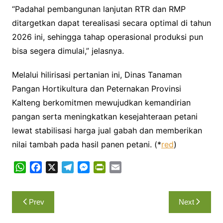
“Padahal pembangunan lanjutan RTR dan RMP
ditargetkan dapat terealisasi secara optimal di tahun
2026 ini, sehingga tahap operasional produksi pun
bisa segera dimulai,” jelasnya.
Melalui hilirisasi pertanian ini, Dinas Tanaman
Pangan Hortikultura dan Peternakan Provinsi
Kalteng berkomitmen mewujudkan kemandirian
pangan serta meningkatkan kesejahteraan petani
lewat stabilisasi harga jual gabah dan memberikan
nilai tambah pada hasil panen petani. (*
red
)
W
F
X
T
M
P
E
h
a
e
e
r
m
a
c
l
s
i
a
Navigasi
Prev
Next
t
e
e
s
n
i
pos
s
b
g
e
t
l