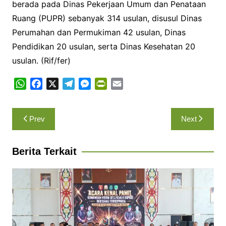
berada pada Dinas Pekerjaan Umum dan Penataan
Ruang (PUPR) sebanyak 314 usulan, disusul Dinas
Perumahan dan Permukiman 42 usulan, Dinas
Pendidikan 20 usulan, serta Dinas Kesehatan 20
usulan. (Rif/fer)
W
F
X
T
M
P
E
h
a
e
e
r
m
a
c
l
s
i
a
Navigasi
Prev
Next
t
e
e
s
n
i
pos
s
b
g
e
t
l
A
o
r
n
F
Berita Terkait
p
o
a
g
r
p
k
m
e
i
r
e
n
d
l