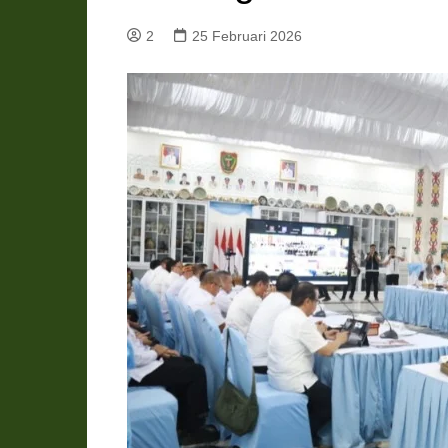
Pemkab Katingan
DPRD Katingan
2
25 Februari 2026
Pemkab Kobar
DPRD Kotawaringin Bar
Pemkab Kotim
DPRD Kotawaringin Ti
Pemkab Lamandau
DPRD Lamandau
Pemkab Murung Raya
DPRD Murung Raya
Pemkab Pulang Pisau
DPRD Pulang Pisau
Pemkab Seruyan
DPRD Seruyan
Pemkab Sukamara
DPRD Sukamara