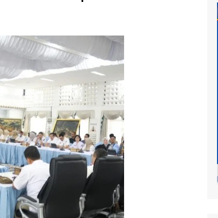
at
mur