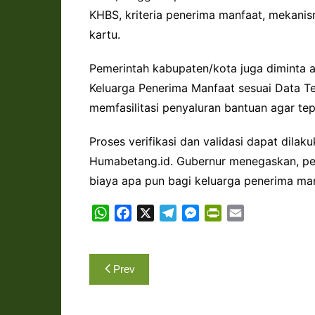
KHBS, kriteria penerima manfaat, mekanis
kartu.
Pemerintah kabupaten/kota juga diminta ak
Keluarga Penerima Manfaat sesuai Data T
memfasilitasi penyaluran bantuan agar tep
Proses verifikasi dan validasi dapat dila
Humabetang.id. Gubernur menegaskan, pe
biaya apa pun bagi keluarga penerima man
W
F
X
T
M
P
E
h
a
e
e
r
m
a
c
l
s
i
a
Navigasi
t
e
e
s
n
i
Prev
s
b
g
e
t
l
pos
A
o
r
n
F
p
o
a
g
r