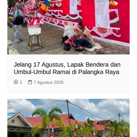
Jelang 17 Agustus, Lapak Bendera dan
Umbul-Umbul Ramai di Palangka Raya
3
7 Agustus 2026