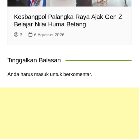
Kesbangpol Palangka Raya Ajak Gen Z
Belajar Nilai Huma Betang
3
6 Agustus 2026
Tinggalkan Balasan
Anda harus
masuk
untuk berkomentar.