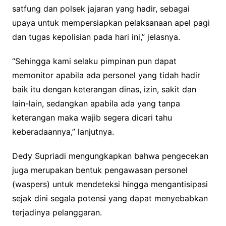
satfung dan polsek jajaran yang hadir, sebagai
upaya untuk mempersiapkan pelaksanaan apel pagi
dan tugas kepolisian pada hari ini,” jelasnya.
“Sehingga kami selaku pimpinan pun dapat
memonitor apabila ada personel yang tidah hadir
baik itu dengan keterangan dinas, izin, sakit dan
lain-lain, sedangkan apabila ada yang tanpa
keterangan maka wajib segera dicari tahu
keberadaannya,” lanjutnya.
Dedy Supriadi mengungkapkan bahwa pengecekan
juga merupakan bentuk pengawasan personel
(waspers) untuk mendeteksi hingga mengantisipasi
sejak dini segala potensi yang dapat menyebabkan
terjadinya pelanggaran.