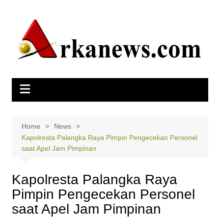
Skip
to
content
Home
News
Kapolresta Palangka Raya Pimpin Pengecekan Personel
saat Apel Jam Pimpinan
Kapolresta Palangka Raya
Pimpin Pengecekan Personel
saat Apel Jam Pimpinan